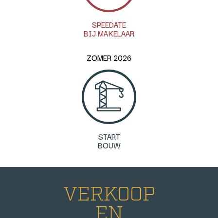
SPEEDATE
BIJ MAKELAAR
ZOMER 2026
START
BOUW
VERKOOP
EN