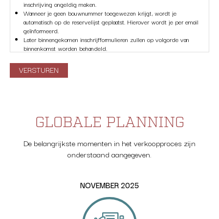
inschrijving ongeldig maken.
Wanneer je geen bouwnummer toegewezen krijgt, wordt je
automatisch op de reservelijst geplaatst. Hierover wordt je per email
geïnformeerd.
Later binnengekomen inschrijfformulieren zullen op volgorde van
binnenkomst worden behandeld.
Aan het invullen van het inschrijfformulier kan geen recht op
toewijzing van een woning ontleend worden.
VERSTUREN
In verband met de privacy verordening maken wij je erop attent, dat
de door jouw verstrekte gegevens vertrouwelijk ter beschikking
worden gesteld aan de bij dit project betrokken partijen als
ontwikkelaar, aannemer, makelaar, notaris en hypotheekadviseurs.
Inschrijvers kunnen in de verkoopperiode benaderd worden door de
GLOBALE PLANNING
Rabobank en/of Dupree Makelaars.
De belangrijkste momenten in het verkoopproces zijn
onderstaand aangegeven.
NOVEMBER 2025