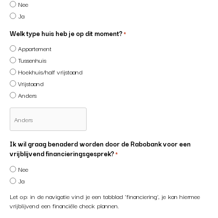
Nee
Ja
Welk type huis heb je op dit moment?
*
Appartement
Tussenhuis
Hoekhuis/half vrijstaand
Vrijstaand
Anders
Ik wil graag benaderd worden door de Rabobank voor een
vrijblijvend financieringsgesprek?
*
Nee
Ja
Let op: in de navigatie vind je een tabblad ‘financiering’, je kan hiermee
vrijblijvend een financiële check plannen.