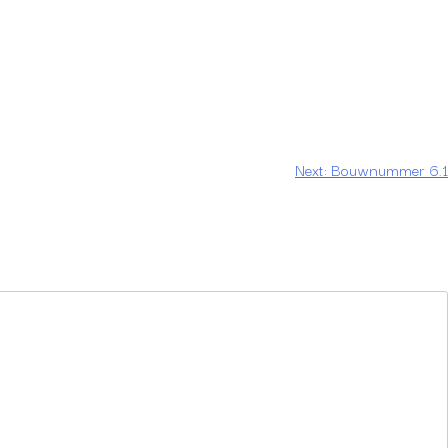
NANCIERING
DOWNLOADS
INSCHRIJVEN
CONTACT
Next:
Bouwnummer 6.1