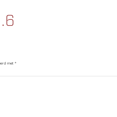
ROJECT
APPARTEMENTEN
WONINGKIEZER
LOCATIE
FI
.6
keerd met
*