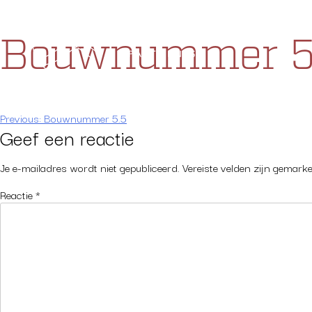
Skip
to
P
Bouwnummer 5
content
Bericht
Previous:
Bouwnummer 5.5
Geef een reactie
navigatie
Je e-mailadres wordt niet gepubliceerd.
Vereiste velden zijn gemar
Reactie
*