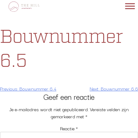
Skip
to
content
Bouwnummer
6.5
Bericht
Previous:
Bouwnummer 6.4
Next:
Bouwnummer 6.6
Geef een reactie
navigatie
Je e-mailadres wordt niet gepubliceerd.
Vereiste velden zijn
gemarkeerd met
*
Reactie
*