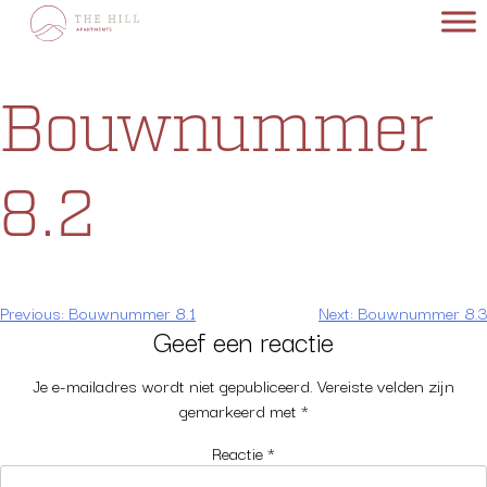
Skip
to
content
Bouwnummer
8.2
Bericht
Previous:
Bouwnummer 8.1
Next:
Bouwnummer 8.3
Geef een reactie
navigatie
Je e-mailadres wordt niet gepubliceerd.
Vereiste velden zijn
gemarkeerd met
*
Reactie
*